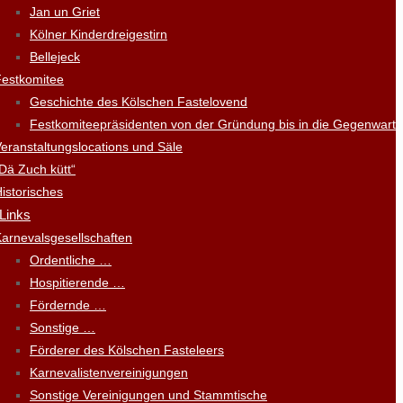
Jan un Griet
Kölner Kinderdreigestirn
Bellejeck
Festkomitee
Geschichte des Kölschen Fastelovend
Festkomiteepräsidenten von der Gründung bis in die Gegenwart
eranstaltungslocations und Säle
Dä Zuch kütt“
istorisches
 Links
arnevalsgesellschaften
Ordentliche …
Hospitierende …
Fördernde …
Sonstige …
Förderer des Kölschen Fasteleers
Karnevalistenvereinigungen
Sonstige Vereinigungen und Stammtische