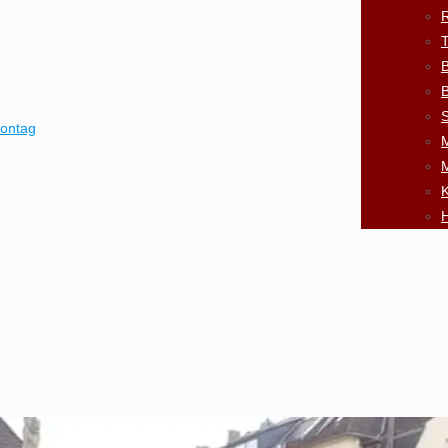
R
B
B
S
montag
K
H