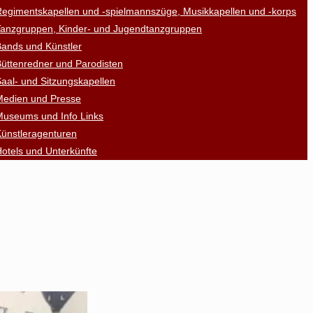
egimentskapellen und -spielmannszüge, Musikkapellen und -korps
Tanzgruppen, Kinder- und Jugendtanzgruppen
ands und Künstler
üttenredner und Parodisten
aal- und Sitzungskapellen
Medien und Presse
Museums und Info Links
ünstleragenturen
otels und Unterkünfte