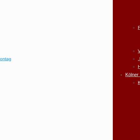
V
montag
„
H
Kölner
K