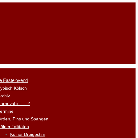
e Fastelovend
ypisch Kölsch
rchiv
arneval ist … ?
Termine
Orden, Pins und Spangen
ölner Tollitäten
Kölner Dreigestirn