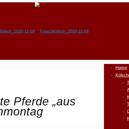
Home
Kölsch
T
A
K
te Pferde „aus
enmontag
K