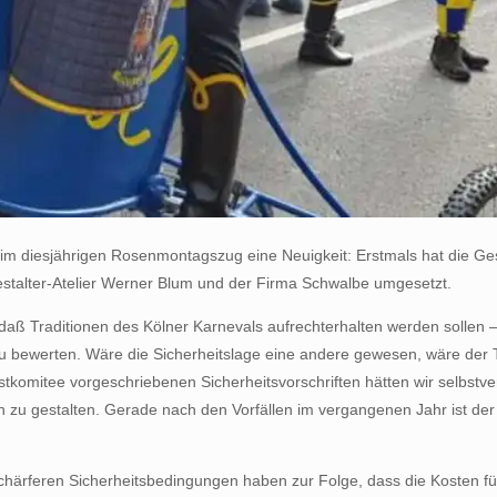
eim diesjährigen Rosenmontagszug eine Neuigkeit: Erstmals hat die Ges
stalter-Atelier Werner Blum und der Firma Schwalbe umgesetzt.
on, daß Traditionen des Kölner Karnevals aufrechterhalten werden soll
 zu bewerten. Wäre die Sicherheitslage eine andere gewesen, wäre der 
omitee vorgeschriebenen Sicherheitsvorschriften hätten wir selbstver
h zu gestalten. Gerade nach den Vorfällen im vergangenen Jahr ist 
chärferen Sicherheitsbedingungen haben zur Folge, dass die Kosten 