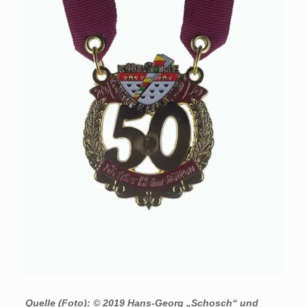
Quelle (Foto): © 2019 Hans-Georg „Schosch“ und