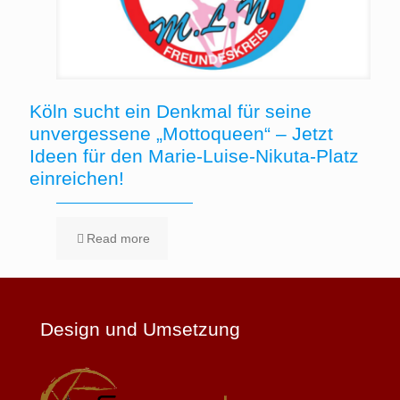
Köln sucht ein Denkmal für seine
unvergessene „Mottoqueen“ – Jetzt
Ideen für den Marie-Luise-Nikuta-Platz
einreichen!
Read more
Design und Umsetzung