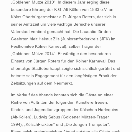
„Goldenen Mütze 2019“. In diesem Jahr erging diese
besondere Ehrung der K.G. Alt Köllen vun 1883 e.V. an
Kölns Oberbürgermeister a.D. Jürgen Roters, der sich in
seiner Amtszeit um viele wichtige Bereiche unserer
Vaterstadt verdient gemacht hat. Die Laudatio für den
Geehrten hielt Helmut Zils (Juniorenförderkreis (JFK) im
Festkomitee Kölner Karneval), selber Träger der
„Goldenen Mütze 2014“. Er würdigte den besonderen
Einsatz von Jürgen Roters für den Kölner Karneval. Das
ehemalige Stadtoberhaupt zeigte sich sichtlich gerührt und
betonte sein Engagement für den langfristigen Erhalt der
Zeltsitzungen auf dem Neumarkt.
Im Verlauf des Abends konnten sich die Gäste an einer
Reihe von Auftritten der folgenden Künstlererfreuen:
Kinder- und Jugendtanzgruppen der Kölschen Harlequins
(Alt-Köllen), Ludwig Sebus (Goldener Mützen-Träger
1994), „KölschFraktion“ und „Die Jungen Trompeter“.
Einen solch ereignisreichen Abend nutzten alle Gäste auch