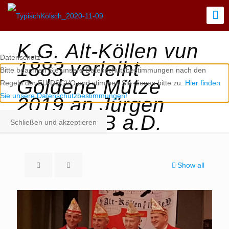
K.G. Alt-Köllen vun
Datenschutz
1883 verleiht
Bitte beachten Sie unsere Datenschutzbestimmungen nach den
Goldene Mütze
Regeln der EU-DSGVO und stimmen Sie diesen bitte zu.
Hier finden
Sie unsere Datenschutzbestimmungen!
2019 an Jürgen
Roters OB a.D.
Schließen und akzeptieren
Show all