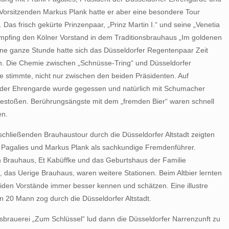
Vorsitzenden Markus Plank hatte er aber eine besondere Tour
t. Das frisch gekürte Prinzenpaar, „Prinz Martin I.“ und seine „Venetia
mpfing den Kölner Vorstand in dem Traditionsbrauhaus „Im goldenen
ine ganze Stunde hatte sich das Düsseldorfer Regentenpaar Zeit
 Die Chemie zwischen „Schnüsse-Tring“ und Düsseldorfer
 stimmte, nicht nur zwischen den beiden Präsidenten. Auf
 der Ehrengarde wurde gegessen und natürlich mit Schumacher
gestoßen. Berührungsängste mit dem „fremden Bier“ waren schnell
en.
schließenden Brauhaustour durch die Düsseldorfer Altstadt zeigten
 Pagalies und Markus Plank als sachkundige Fremdenführer.
 Brauhaus, Et Kabüffke und das Geburtshaus der Familie
h, das Uerige Brauhaus, waren weitere Stationen. Beim Altbier lernten
eiden Vorstände immer besser kennen und schätzen. Eine illustre
 20 Mann zog durch die Düsseldorfer Altstadt.
sbrauerei „Zum Schlüssel“ lud dann die Düsseldorfer Narrenzunft zu