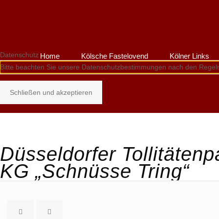
Datenschutz
Home
Kölsche Fastelovend
Kölner Links
Bitte beachten Sie unsere Datenschutzbestimmungen nach den Regel
Schließen und akzeptieren
Düsseldorfer Tollitäten
KG „Schnüsse Tring“