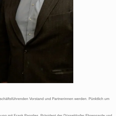
geschäftsführenden Vorstand und Partnerinnen werden. Pünktlich um
ung mit Frank Pagalies, Präsident der Düsseldorfer Ehrengarde und