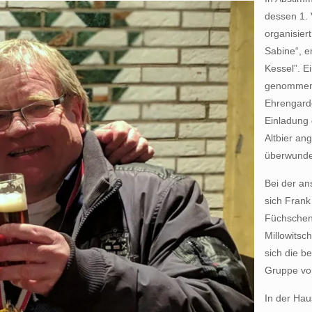
dessen 1. 
organisier
Sabine“, e
Kessel”. E
genommen.
Ehrengarde
Einladung
Altbier an
überwund
Bei der an
sich Frank
Füchschen
Millowitsc
sich die b
Gruppe von
In der Hau