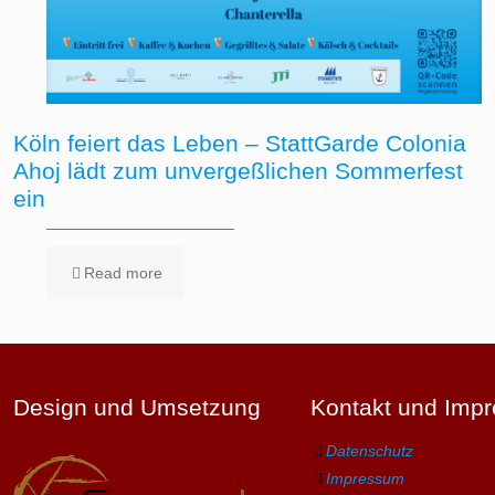
Köln feiert das Leben – StattGarde Colonia
Ahoj lädt zum unvergeßlichen Sommerfest
ein
Read more
Design und Umsetzung
Kontakt und Imp
Datenschutz
Impressum