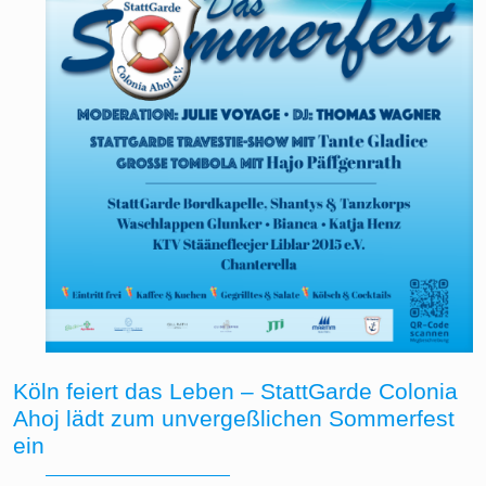
Köln feiert das Leben – StattGarde Colonia
Ahoj lädt zum unvergeßlichen Sommerfest
ein