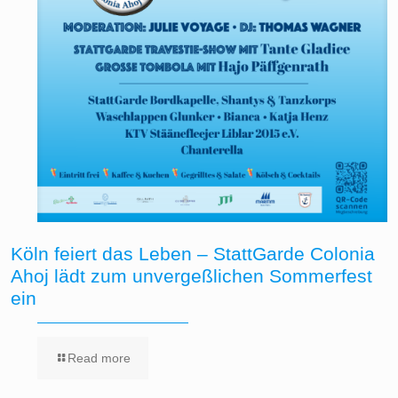
Köln feiert das Leben – StattGarde Colonia
Ahoj lädt zum unvergeßlichen Sommerfest
ein
Read more