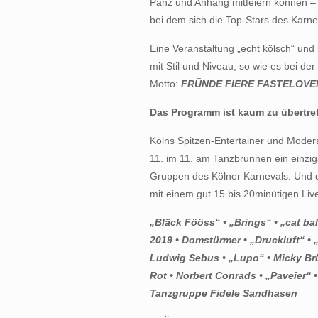
Pänz und Anhang mitfeiern können –
bei dem sich die Top-Stars des Karne
Eine Veranstaltung „echt kölsch“ und
mit Stil und Niveau, so wie es bei der
Motto:
FRÜNDE FIERE FASTELOVE
Das Programm ist kaum zu übertref
Kölns Spitzen-Entertainer und Modera
11. im 11. am Tanzbrunnen ein einzi
Gruppen des Kölner Karnevals. Und d
mit einem gut 15 bis 20minütigen Live-
„Bläck Fööss“ • „Brings“ • „cat bal
2019 • Domstürmer • „Druckluft“ • 
Ludwig Sebus • „Lupo“ • Micky Brü
Rot • Norbert Conrads • „Paveier“ 
Tanzgruppe Fidele Sandhasen