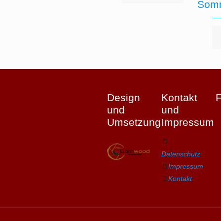
Somm
Design
Kontakt
und
und
Umsetzung
Impressum
Datenschutz
Impressum
Kontakt