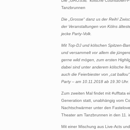
Die „GROSSE“ kölsche Countdown-Pa
Tanzbrunnen
Die „Grosse“ danz us der Reih!
Zwisc
der Veranstaltungen von Kölns ältest
jecke Party-Volk.
Mit Top-DJ und kölschen Spitzen-Bands
und versammelt vor allem die jüngere
gerne wild mögen, zum ersten Highlig
dabei sind unter anderem kölsche Iko
auch die Feierbiester von „cat ballou
Party – am 10.11.2018 ab 19.30 Uhr.
Zum zweiten Mal findet mit #ufftata e
Generation statt, unabhängig vom Co
Nachtschwärmer unter den Fastelove
Theater am Tanzbrunnen in den 11. im
Mit einer Mischung aus Live-Acts und 