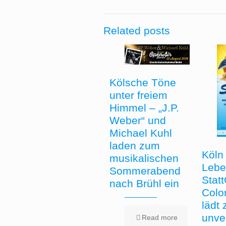
Related posts
Kölsche Töne
unter freiem
Himmel – „J.P.
Weber“ und
Michael Kuhl
laden zum
Köln 
musikalischen
Lebe
Sommerabend
Stat
nach Brühl ein
Colo
lädt
unve
Read more