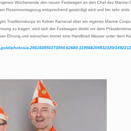
ngenen Wochenende den neuen Festwagen an den Chef des Marine-Corps
am Rosenmontagszug entsprechend gewürdigt wird und bin sehr stolz au
ziges Traditionskorps im Kölner Karneval über ein eigenes Marine-Corps 
hnung zu tragen, wird sich der Festwagen direkt vor dem Präsidentenw
dieser Ehrung und wünschen immer eine Handbreit Wasser unter dem Kie
u.gold/photos/a.266160850173054.62680.119568204832320/149221