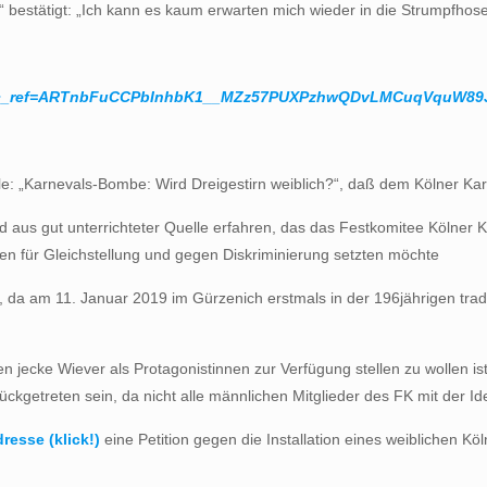
I.“ bestätigt: „Ich kann es kaum erwarten mich wieder in die Strumpfhos
/?hc_ref=ARTnbFuCCPbInhbK1__MZz57PUXPzhwQDvLMCuqVquW89
ile: „Karnevals-Bombe: Wird Dreigestirn weiblich?“, daß dem Kölner K
d aus gut unterrichteter Quelle erfahren, das das Festkomitee Kölner 
n für Gleichstellung und gegen Diskriminierung setzten möchte
 da am 11. Januar 2019 im Gürzenich erstmals in der 196jährigen tradie
en jecke Wiever als Protagonistinnen zur Verfügung stellen zu wollen i
ückgetreten sein, da nicht alle männlichen Mitglieder des FK mit der 
resse (klick!)
eine Petition gegen die Installation eines weiblichen Köl