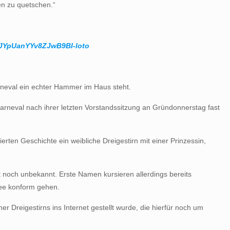
en zu quetschen.“
JYpUanYYv8ZJwB9BI-loto
arneval ein echter Hammer im Haus steht.
Karneval nach ihrer letzten Vorstandssitzung an Gründonnerstag fast
rten Geschichte ein weibliche Dreigestirn mit einer Prinzessin,
st noch unbekannt. Erste Namen kursieren allerdings bereits
Idee konform gehen.
ner Dreigestirns ins Internet gestellt wurde, die hierfür noch um