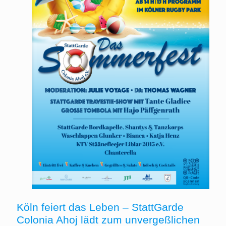
Köln feiert das Leben – StattGarde
Colonia Ahoj lädt zum unvergeßlichen