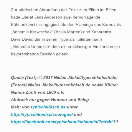
Zur närrischen Abrundung der Feier zum Elften im Elften
hatte Literat Jens Anderson zwei hervorragende
Bühnenkünstler engagiert. So den Flamingo des Karnevals
„Annemie Krawtschak“ (Anika Marten) und Kabarettist
Dave Davis, der in seiner Type als Toilettenmann
„Motombo Umbukko“ dem ein erstklassiger Einstand in die
bevorstehende Session gelang.
Quelle (Text): © 2017 Niklas Jäckel/typischkölsch.de;
(Foto/s) Niklas Jäckel/typischkölsch.de sowie Kölner
Narren-Zunft von 1880 e.V.
Abdruck nur gegen Honorar und Beleg
Mehr von
typischkölsch.de
unter
http://typischkoelsch.cologne/
und
https://facebook.com/typischkoelschkoeln/?ref=hl
!!!