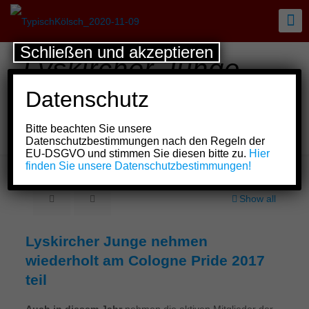
Schließen und akzeptieren
Lyskircher Junge
nehmen wiederholt
Datenschutz
am Cologne Pride
Bitte beachten Sie unsere
2017 teil
Datenschutzbestimmungen nach den Regeln der
EU-DSGVO und stimmen Sie diesen bitte zu.
Hier
finden Sie unsere Datenschutzbestimmungen!
Show all
Lyskircher Junge nehmen
wiederholt am Cologne Pride 2017
teil