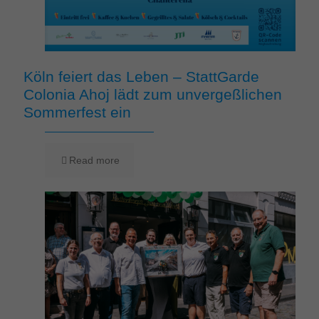
Köln feiert das Leben – StattGarde
Colonia Ahoj lädt zum unvergeßlichen
Sommerfest ein
Read more