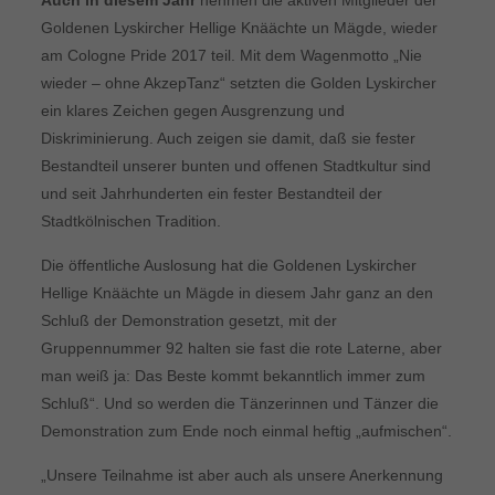
Auch in diesem Jahr
nehmen die aktiven Mitglieder der
Goldenen Lyskircher Hellige Knäächte un Mägde, wieder
am Cologne Pride 2017 teil. Mit dem Wagenmotto „Nie
wieder – ohne AkzepTanz“ setzten die Golden Lyskircher
ein klares Zeichen gegen Ausgrenzung und
Diskriminierung. Auch zeigen sie damit, daß sie fester
Bestandteil unserer bunten und offenen Stadtkultur sind
und seit Jahrhunderten ein fester Bestandteil der
Stadtkölnischen Tradition.
Die öffentliche Auslosung hat die Goldenen Lyskircher
Hellige Knäächte un Mägde in diesem Jahr ganz an den
Schluß der Demonstration gesetzt, mit der
Gruppennummer 92 halten sie fast die rote Laterne, aber
man weiß ja: Das Beste kommt bekanntlich immer zum
Schluß“. Und so werden die Tänzerinnen und Tänzer die
Demonstration zum Ende noch einmal heftig „aufmischen“.
„Unsere Teilnahme ist aber auch als unsere Anerkennung