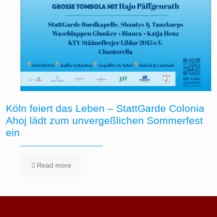
Köln feiert das Leben – StattGarde Colonia
Ahoj lädt zum unvergeßlichen Sommerfest
ein
Read more