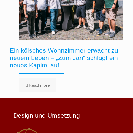
Ein kölsches Wohnzimmer erwacht zu
neuem Leben – „Zum Jan“ schlägt ein
neues Kapitel auf
Read more
Design und Umsetzung