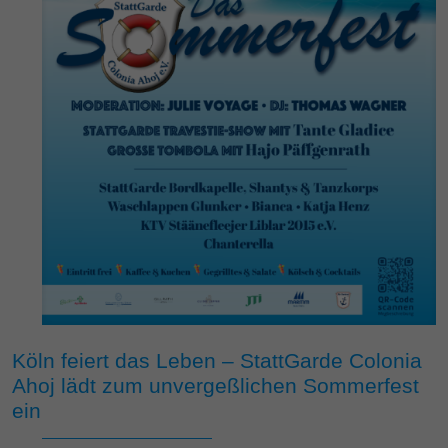
Köln feiert das Leben – StattGarde Colonia
Ahoj lädt zum unvergeßlichen Sommerfest
ein