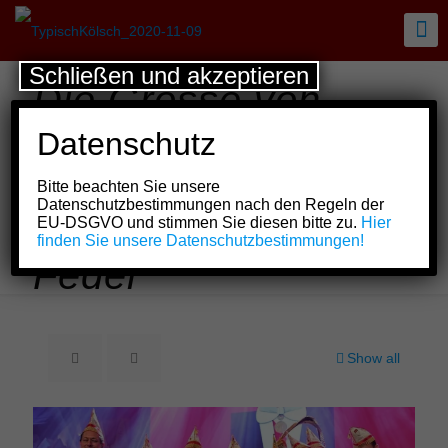
Schließen und akzeptieren
Die Grosse von
1823 ehrte
Datenschutz
„Klüngelköpp“ und
Bitte beachten Sie unsere
überreichte „Prinz
Datenschutzbestimmungen nach den Regeln der
EU-DSGVO und stimmen Sie diesen bitte zu.
Hier
Stefan I.“ fünfte
finden Sie unsere Datenschutzbestimmungen!
Feder
Show all