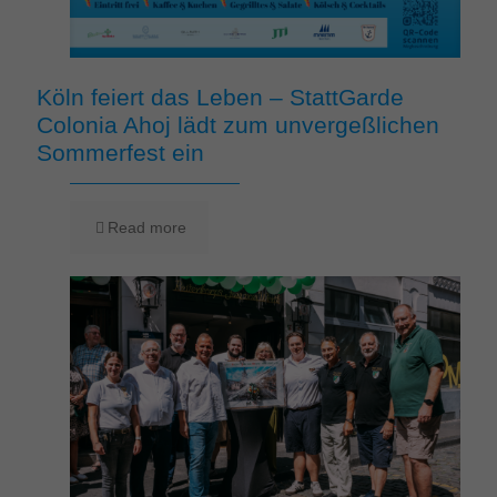
Köln feiert das Leben – StattGarde
Colonia Ahoj lädt zum unvergeßlichen
Sommerfest ein
Read more