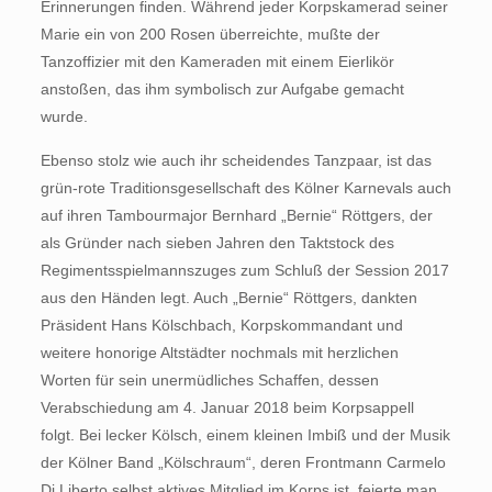
Erinnerungen finden. Während jeder Korpskamerad seiner
Marie ein von 200 Rosen überreichte, mußte der
Tanzoffizier mit den Kameraden mit einem Eierlikör
anstoßen, das ihm symbolisch zur Aufgabe gemacht
wurde.
Ebenso stolz wie auch ihr scheidendes Tanzpaar, ist das
grün-rote Traditionsgesellschaft des Kölner Karnevals auch
auf ihren Tambourmajor Bernhard „Bernie“ Röttgers, der
als Gründer nach sieben Jahren den Taktstock des
Regimentsspielmannszuges zum Schluß der Session 2017
aus den Händen legt. Auch „Bernie“ Röttgers, dankten
Präsident Hans Kölschbach, Korpskommandant und
weitere honorige Altstädter nochmals mit herzlichen
Worten für sein unermüdliches Schaffen, dessen
Verabschiedung am 4. Januar 2018 beim Korpsappell
folgt. Bei lecker Kölsch, einem kleinen Imbiß und der Musik
der Kölner Band „Kölschraum“, deren Frontmann Carmelo
Di Liberto selbst aktives Mitglied im Korps ist, feierte man