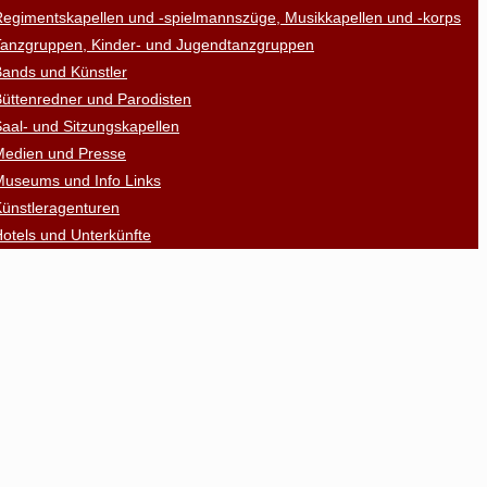
egimentskapellen und -spielmannszüge, Musikkapellen und -korps
Tanzgruppen, Kinder- und Jugendtanzgruppen
ands und Künstler
üttenredner und Parodisten
aal- und Sitzungskapellen
Medien und Presse
Museums und Info Links
ünstleragenturen
otels und Unterkünfte