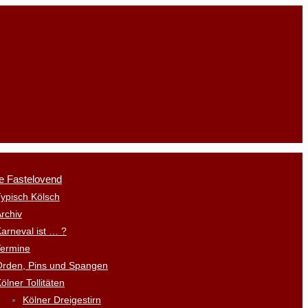
e Fastelovend
ypisch Kölsch
rchiv
arneval ist … ?
Termine
Orden, Pins und Spangen
ölner Tollitäten
Kölner Dreigestirn