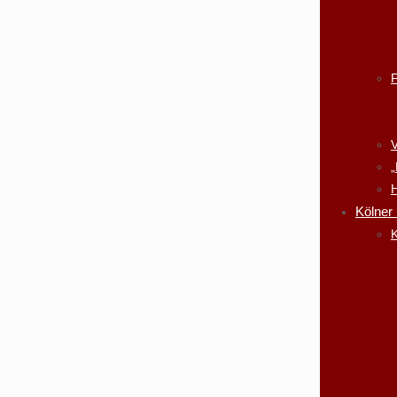
V
„
H
Kölner
K