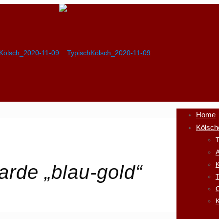
Home
Kölsch
T
A
K
rde „blau-gold“
K