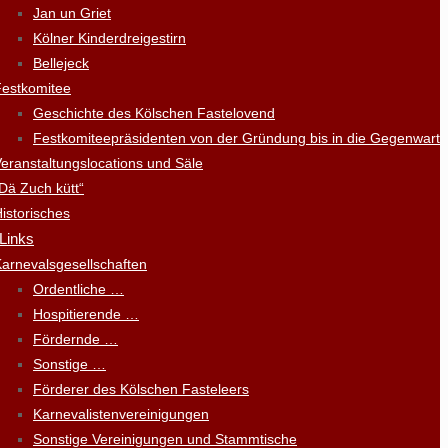
Jan un Griet
Kölner Kinderdreigestirn
Bellejeck
Festkomitee
Geschichte des Kölschen Fastelovend
Festkomiteepräsidenten von der Gründung bis in die Gegenwart
eranstaltungslocations und Säle
Dä Zuch kütt“
istorisches
 Links
arnevalsgesellschaften
Ordentliche …
Hospitierende …
Fördernde …
Sonstige …
Förderer des Kölschen Fasteleers
Karnevalistenvereinigungen
Sonstige Vereinigungen und Stammtische