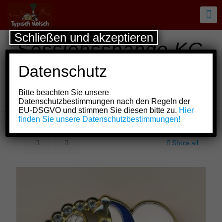
Schließen und akzeptieren
Sessionsspange KG
Neppeser
Datenschutz
Naaksühle e.V. vun
Bitte beachten Sie unsere
1961
Datenschutzbestimmungen nach den Regeln der
EU-DSGVO und stimmen Sie diesen bitte zu.
Hier
finden Sie unsere Datenschutzbestimmungen!
Show all