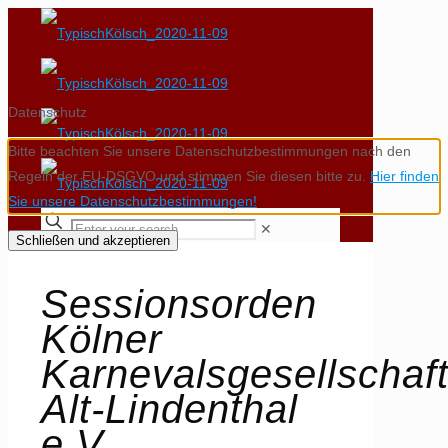
Datenschutz
Bitte beachten Sie unsere Datenschutzbestimmungen nach den
Regeln der EU-DSGVO und stimmen Sie diesen bitte zu.
Hier finden
Sie unsere Datenschutzbestimmungen!
✕
Schließen und akzeptieren
Sessionsorden
Kölner
Karnevalsgesellschaf
Alt-Lindenthal
e.V.