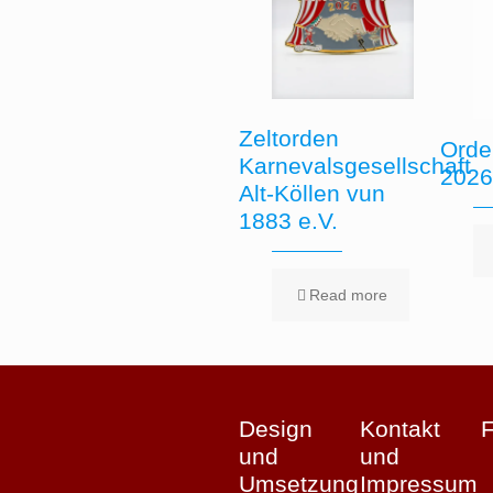
Zeltorden
Orde
Karnevalsgesellschaft
202
Alt-Köllen vun
1883 e.V.
Read more
Design
Kontakt
und
und
Umsetzung
Impressum