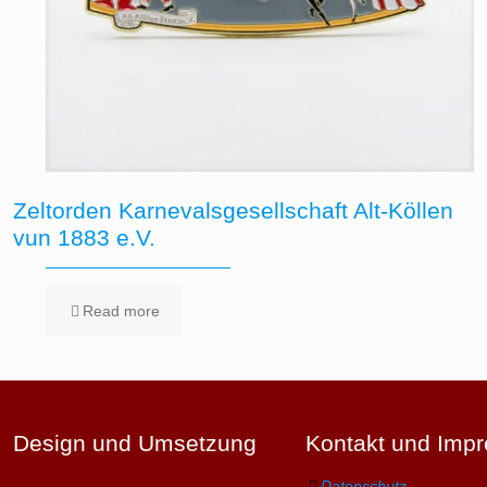
Zeltorden Karnevalsgesellschaft Alt-Köllen
vun 1883 e.V.
Read more
Design und Umsetzung
Kontakt und Imp
Datenschutz