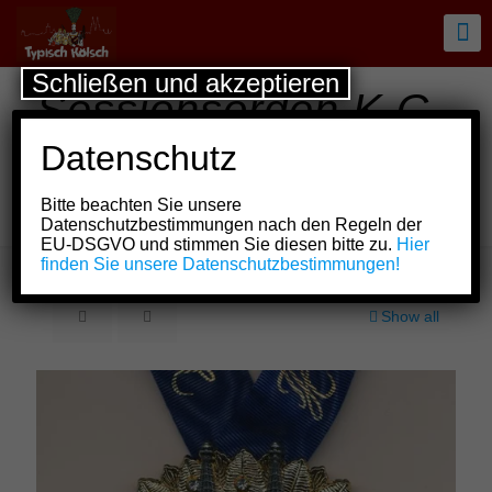
Schließen und akzeptieren
Sessionsorden K.G.
Treuer Husar blau-
Datenschutz
gelb von 1925 e.V.
Bitte beachten Sie unsere
Köln
Datenschutzbestimmungen nach den Regeln der
EU-DSGVO und stimmen Sie diesen bitte zu.
Hier
finden Sie unsere Datenschutzbestimmungen!
Show all