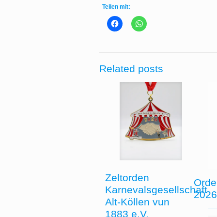
Teilen mit:
Related posts
Zeltorden
Orde
Karnevalsgesellschaft
202
Alt-Köllen vun
1883 e.V.