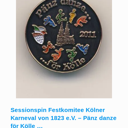
Sessionspin Festkomitee Kölner
Karneval von 1823 e.V. – Pänz danze
för Kölle …