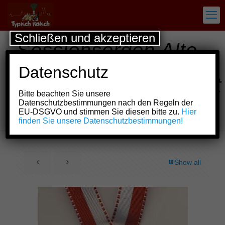
Schließen und akzeptieren
Sessionsorden Alte
Kölner
Datenschutz
Karnevalsgesellschaft
Bitte beachten Sie unsere
„Schnüsse Tring“
Datenschutzbestimmungen nach den Regeln der
EU-DSGVO und stimmen Sie diesen bitte zu.
Hier
1901 e.V.
finden Sie unsere Datenschutzbestimmungen!
Show all