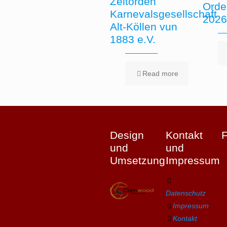
Zeltorden
Orde
Karnevalsgesellschaft
202
Alt-Köllen vun
1883 e.V.
Read more
Design
Kontakt
und
und
Umsetzung
Impressum
Datenschutz
Impressum
Kontakt