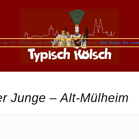
n der EU-DSGVO und stimmen Sie diesen bitte zu.
Hier finden Sie un
r Junge – Alt-Mülheim