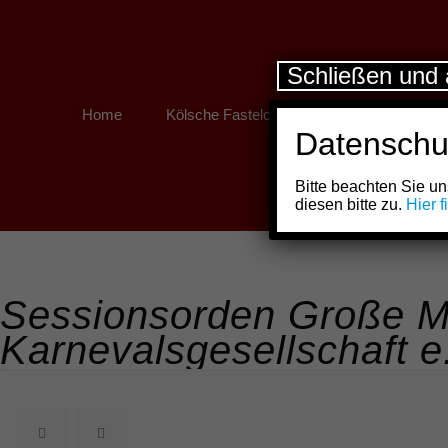
Schließen und 
Home
Kölsche Fastelovend
Kölner Links
Datenschu
Bitte beachten Sie 
diesen bitte zu.
Hier 
Sessionsorden Große M
Karnevalsgesellschaft e