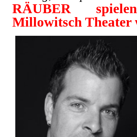
RÄUBER spielen
Millowitsch Theater 