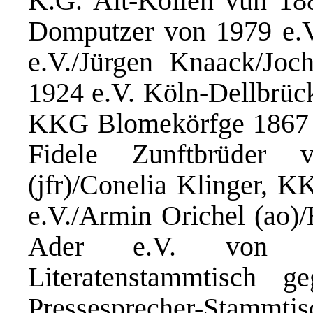
K.G. Alt-Köllen vun 18
Domputzer von 1979 e.
e.V./Jürgen Knaack/J
1924 e.V. Köln-Dellbrüc
KKG Blomekörfge 1867 e
Fidele Zunftbrüder 
(jfr)/Conelia Klinger, 
e.V./Armin Orichel (ao)
Ader e.V. von 193
Literatenstammtisch g
Pressesprecher