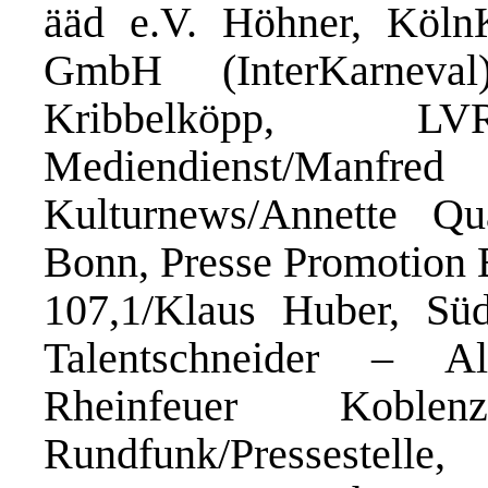
ääd e.V. Höhner, Köl
GmbH (InterKarneva
Kribbelköpp, LV
Mediendienst/Manf
Kulturnews/Annette Q
Bonn, Presse Promotion
107,1/Klaus Huber, S
Talentschneider – A
Rheinfeuer Koblen
Rundfunk/Pressestelle,