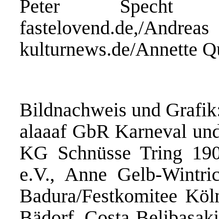
Peter Specht (
fastelovend.de,/Andr
kulturnews.de/Annette 
Bildnachweis und Grafik
alaaaf GbR Karneval und 
KG Schnüsse Tring 1901
e.V., Anne Gelb-Wintri
Badura/Festkomitee Köln
Bädorf, Costa Belibasak