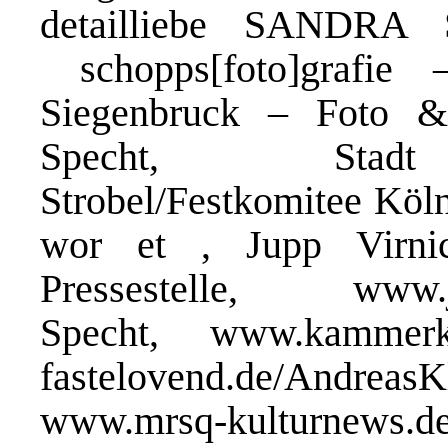
detailliebe SANDR
schopps[foto]grafie
Siegenbruck – Foto &
Specht, Stadt 
Strobel/Festkomitee Köl
wor et , Jupp Virni
Pressestelle, www.jec
Specht, www.kammerk
fastelovend.de/Andr
www.mrsq-kulturn