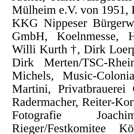
Mülheim e.V. von 1951, K
KKG Nippeser Bürgerwe
GmbH, Koelnmesse, H
Willi Kurth †, Dirk Loer
Dirk Merten/TSC-Rhei
Michels, Music-Coloni
Martini, Privatbrauerei
Radermacher, Reiter-Kor
Fotografie Joac
Rieger/Festkomitee K