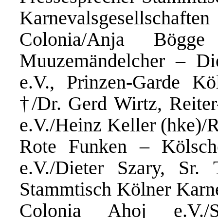
Karnevalsgesellsch
Colonia/Anja Bögge
Muuzemändelcher – Die
e.V., Prinzen-Garde K
†/Dr. Gerd Wirtz, Reite
e.V./Heinz Keller (hke)/
Rote Funken – Kölsch
e.V./Dieter Szary, Sr. T
Stammtisch Kölner Karnev
Colonia Ahoj e.V./S