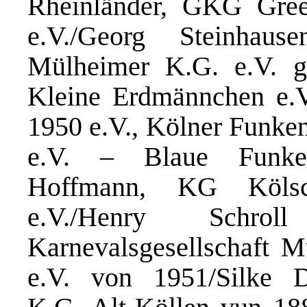
Rheinländer, GKG Gree
e.V./Georg Steinhau
Mülheimer K.G. e.V. ge
Kleine Erdmännchen e.V
1950 e.V., Kölner Funken
e.V. – Blaue Funken
Hoffmann, KG Kölsc
e.V./Henry Schroll
Karnevalsgesellschaft 
e.V. von 1951/Silke Di