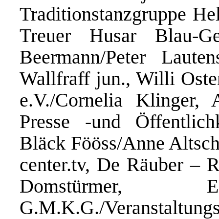
Traditionstanzgruppe He
Treuer Husar Blau-G
Beermann/Peter Lautens
Wallfraff jun., Willi Os
e.V./Cornelia Kling
Presse -und Öffentlich
Bläck Fööss/Anne Altsc
center.tv, De Räuber – R
Domstürmer, EM
G.M.K.G./Veranstaltung