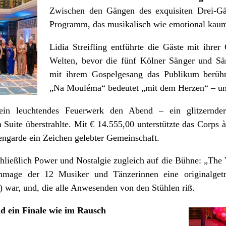
Zwischen den Gängen des exquisiten Drei-Gän
Programm, das musikalisch wie emotional kaum
Lidia Streifling entführte die Gäste mit ihrer
Welten, bevor die fünf Kölner Sänger und 
mit ihrem Gospelgesang das Publikum berüh
„Na Mouléma“ bedeutet „mit dem Herzen“ – und
ein leuchtendes Feuerwerk den Abend – ein glitzernder
Suite überstrahlte. Mit € 14.555,00 unterstützte das Corps à
engarde ein Zeichen gelebter Gemeinschaft.
hließlich Power und Nostalgie zugleich auf die Bühne: „The 
mage der 12 Musiker und Tänzerinnen eine originalgetreu
) war, und, die alle Anwesenden von den Stühlen riß.
d ein Finale wie im Rausch