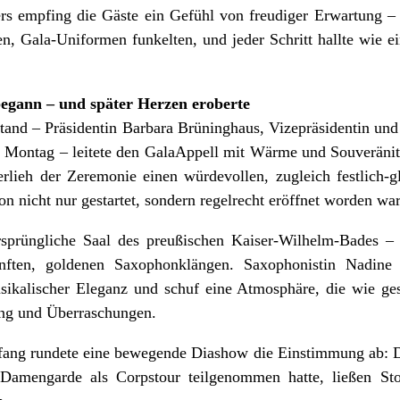
rs empfing die Gäste ein Gefühl von freudiger Erwartung – 
n, Gala-Uniformen funkelten, und jeder Schritt hallte wie ei
egann – und später Herzen eroberte
and – Präsidentin Barbara Brüninghaus, Vizepräsidentin und
r Montag – leitete den GalaAppell mit Wärme und Souveränit
rlieh der Zeremonie einen würdevollen, zugleich festlich-gl
on nicht nur gestartet, sondern regelrecht eröffnet worden war
rsprüngliche Saal des preußischen Kaiser-Wilhelm-Bades – 
ten, goldenen Saxophonklängen. Saxophonistin Nadine 
ikalischer Eleganz und schuf eine Atmosphäre, die wie ges
ng und Überraschungen.
ang rundete eine bewegende Diashow die Einstimmung ab: Di
amengarde als Corpstour teilgenommen hatte, ließen Sto