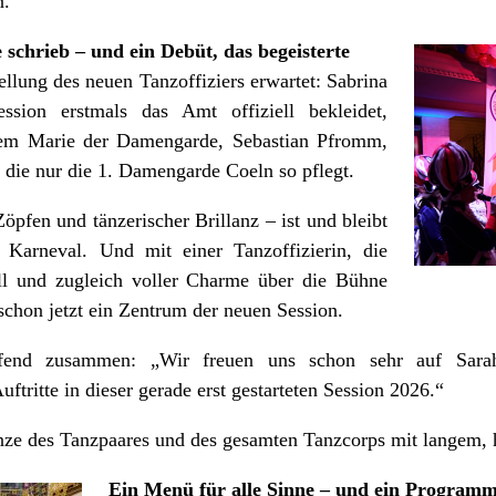
n.
 schrieb – und ein Debüt, das begeisterte
llung des neuen Tanzoffiziers erwartet: Sabrina
ssion erstmals das Amt offiziell bekleidet,
dem Marie der Damengarde, Sebastian Pfromm,
, die nur die 1. Damengarde Coeln so pflegt.
pfen und tänzerischer Brillanz – ist und bleibt
 Karneval. Und mit einer Tanzoffizierin, die
ll und zugleich voller Charme über die Bühne
 schon jetzt ein Zentrum der neuen Session.
effend zusammen: „Wir freuen uns schon sehr auf Sar
ftritte in dieser gerade erst gestarteten Session 2026.“
ze des Tanzpaares und des gesamten Tanzcorps mit langem, h
Ein Menü für alle Sinne – und ein Program