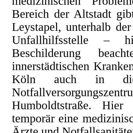
medizinischen Proble
Bereich der Altstadt gi
Leystapel, unterhalb der
Unfallhilfsstelle – 
Beschilderung beach
innerstädtischen Kranken
Köln auch in di
Notfallversorgungszen
Humboldtstraße. Hier
temporär eine medizinis
Ärzte und Notfallsanitäte