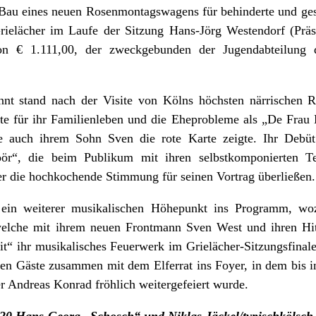
m Bau eines neuen Rosenmontagswagens für behinderte und
ielächer im Laufe der Sitzung Hans-Jörg Westendorf (Präs
n € 1.111,00, der zweckgebunden der Jugendabteilung d
nt stand nach der Visite von Kölns höchsten närrischen R
te für ihr Familienleben und die Eheprobleme als „De Frau 
e auch ihrem Sohn Sven die rote Karte zeigte. Ihr Debüt 
ör“, die beim Publikum mit ihren selbstkomponierten T
r die hochkochende Stimmung für seinen Vortrag überließen.
ein weiterer musikalischen Höhepunkt ins Programm, woz
welche mit ihrem neuen Frontmann Sven West und ihren Hi
t“ ihr musikalisches Feuerwerk im Grielächer-Sitzungsfinal
ten Gäste zusammen mit dem Elferrat ins Foyer, in dem bis 
r Andreas Konrad fröhlich weitergefeiert wurde.
020 Hans-Georg „Schosch“ und Niklas Jäckel/typischkölsch