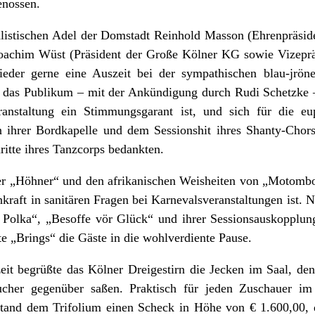
enossen.
valistischen Adel der Domstadt Reinhold Masson (Ehrenpräs
oachim Wüst (Präsident der Große Kölner KG sowie Vizeprä
eder gerne eine Auszeit bei der sympathischen blau-jrön
 das Publikum – mit der Ankündigung durch Rudi Schetzke –
anstaltung ein Stimmungsgarant ist, und sich für die eu
 ihrer Bordkapelle und dem Sessionshit ihres Shanty-Cho
ritte ihres Tanzcorps bedankten.
er „Höhner“ und den afrikanischen Weisheiten von „Motom
kraft in sanitären Fragen bei Karnevalsveranstaltungen ist. 
 Polka“, „Besoffe vör Glück“ und ihrer Sessionsauskopplung
e „Brings“ die Gäste in die wohlverdiente Pause.
eit begrüßte das Kölner Dreigestirn die Jecken im Saal, den
ucher gegenüber saßen. Praktisch für jeden Zuschauer i
rstand dem Trifolium einen Scheck in Höhe von € 1.600,00, 