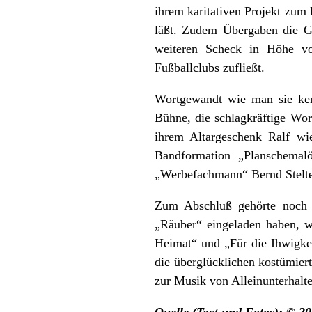
ihrem karitativen Projekt zu
läßt. Zudem Übergaben die Gr
weiteren Scheck in Höhe vo
Fußballclubs zufließt.
Wortgewandt wie man sie ken
Bühne, die schlagkräftige Wor
ihrem Altargeschenk Ralf wi
Bandformation „Planschemalö
„Werbefachmann“ Bernd Stelte
Zum Abschluß gehörte noch 
„Räuber“ eingeladen haben, 
Heimat“ und „Für die Ihwigkei
die überglücklichen kostümier
zur Musik von Alleinunterhalte
Quelle (Text und Fotos): © 2