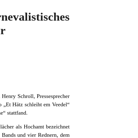
rnevalistisches
r
 Henry Schroll, Pressesprecher
o „Et Hätz schleiht em Veedel“
“ stattfand.
elächer als Hochamt bezeichnet
er Bands und vier Rednern, dem