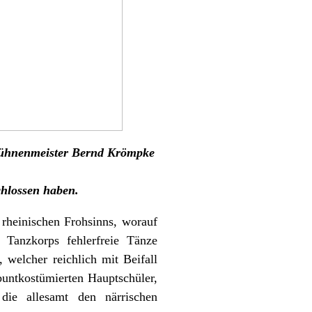
 Bühnenmeister Bernd Krömpke
chlossen haben.
heinischen Frohsinns, worauf
anzkorps fehlerfreie Tänze
 welcher reichlich mit Beifall
buntkostümierten Hauptschüler,
ie allesamt den närrischen