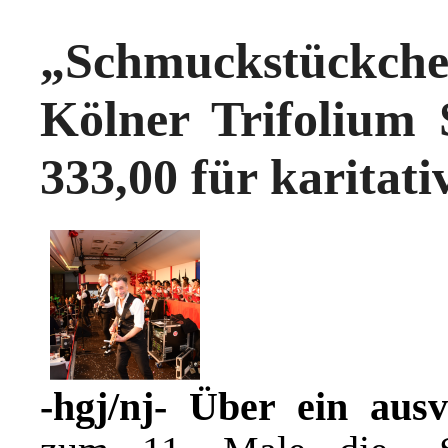
„Schmuckstückc
Kölner Trifolium
333,00 für karitati
-hgj/nj- Über ein aus