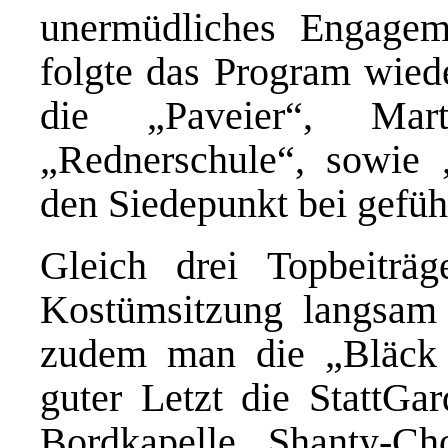
unermüdliches Engage
folgte das Program wied
die „Paveier“, Mar
„Rednerschule“, sowie 
den Siedepunkt bei gefühl
Gleich drei Topbeiträ
Kostümsitzung langsam 
zudem man die „Bläck 
guter Letzt die StattGa
Bordkapelle, Shanty-C