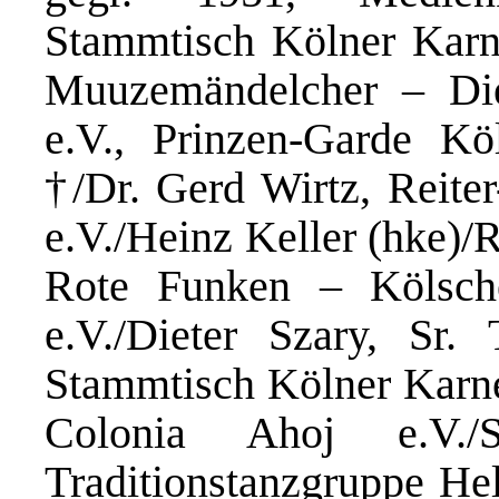
Stammtisch Kölner Karne
Muuzemändelcher – Die
e.V., Prinzen-Garde K
†/Dr. Gerd Wirtz, Reite
e.V./Heinz Keller (hke)/
Rote Funken – Kölsch
e.V./Dieter Szary, Sr. T
Stammtisch Kölner Karnev
Colonia Ahoj e.V./S
Traditionstanzgruppe He