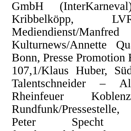
GmbH (InterKarneva
Kribbelköpp, LV
Mediendienst/Manf
Kulturnews/Annette Q
Bonn, Presse Promotion
107,1/Klaus Huber, S
Talentschneider – A
Rheinfeuer Koblen
Rundfunk/Pressestelle,
Peter Specht (