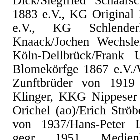
Dick/Siegfried Schaars
1883 e.V., KG Original
e.V., KG Schlender
Knaack/Jochen Wechs
Köln-Dellbrück/Frank
Blomekörfge 1867 e.V./
Zunftbrüder von 1919 e
Klinger, KKG Nippeser
Orichel (ao)/Erich Strö
von 1937/Hans-Peter L
gegr. 1951, Medienk