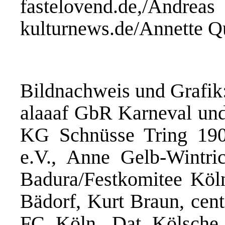
fastelovend.de,/Andr
kulturnews.de/Annette 
Bildnachweis und Grafik
alaaaf GbR Karneval und 
KG Schnüsse Tring 1901
e.V., Anne Gelb-Wintri
Badura/Festkomitee Köln
Bädorf, Kurt Braun, cent
FC Köln, Dat Kölsche 