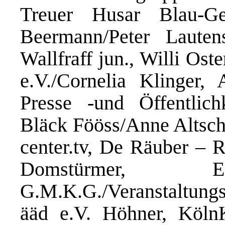
Treuer Husar Blau-G
Beermann/Peter Lautens
Wallfraff jun., Willi Os
e.V./Cornelia Kling
Presse -und Öffentlich
Bläck Fööss/Anne Altsc
center.tv, De Räuber – R
Domstürmer, EM
G.M.K.G./Veranstaltung
ääd e.V. Höhner, Köl