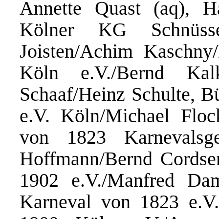
Annette Quast (aq), Ha
Kölner KG Schnüsse
Joisten/Achim Kaschny/
Köln e.V./Bernd Kal
Schaaf/Heinz Schulte, B
e.V. Köln/Michael Floc
von 1823 Karnevalsges
Hoffmann/Bernd Cordsen
1902 e.V./Manfred Dam
Karneval von 1823 e.V