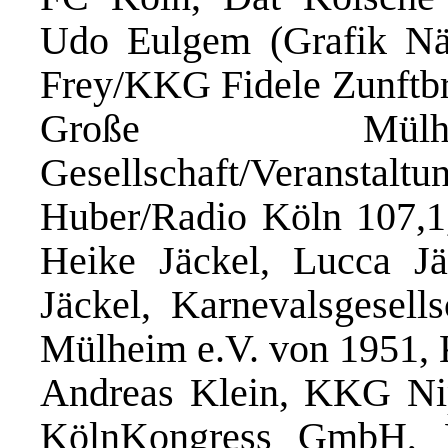
Udo Eulgem (Grafik När
Frey/KKG Fidele Zunftbr
Große Mülhe
Gesellschaft/Veranstal
Huber/Radio Köln 107,1
Heike Jäckel, Lucca Jä
Jäckel, Karnevalsgesell
Mülheim e.V. von 1951, K
Andreas Klein, KKG Nip
KölnKongress GmbH, 