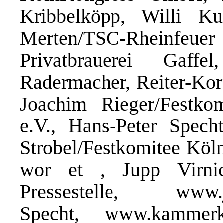
Kribbelköpp, Willi K
Merten/TSC-Rheinfeuer 
Privatbrauerei Gaff
Radermacher, Reiter-Kor
Joachim Rieger/Festko
e.V., Hans-Peter Spech
Strobel/Festkomitee Köl
wor et , Jupp Virni
Pressestelle, www.jec
Specht, www.kammerk