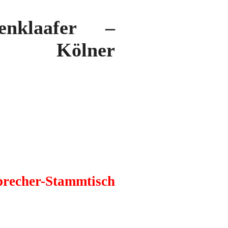
enklaafer –
ch Kölner
recher-Stammtisch