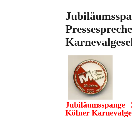
Jubiläumss
Pressesp
Karnevalgesel
Jubiläumsspange 
Kölner Karnevalges