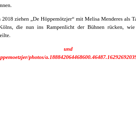
önnen.
n 2018 ziehen „De Höppemötzjer“ mit Melisa Menderes als Ta
 Kölns, die nun ins Rampenlicht der Bühnen rücken, wi
ilte.
le und F
eppemoetzjer/photos/a.188842064468600.46487.162926920