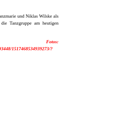
nzmarie und Niklas Wilske als
e die Tanzgruppe am heutigen
otos:
393448/1517468534939273/?