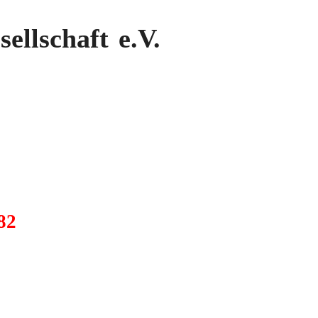
llschaft e.V.
82