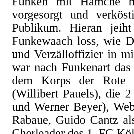
Funken mit Hämche m
vorgesorgt und verkös
Publikum. Hieran jei
Funkewaach loss, wie Di
und Verzälloffizier in m
war nach Funkenart das
dem Korps der Rote F
(Willibert Pauels), die 
und Werner Beyer), Web
Rabaue, Guido Cantz al
Cherleader des 1. FC Köl