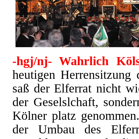
-hgj/nj- Wahrlich Köl
heutigen Herrensitzung 
saß der Elferrat nicht w
der Geselslchaft, sonde
Kölner platz genommen
der Umbau des Elferra