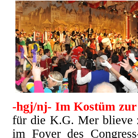
-hgj/nj- Im Kostüm zur
für die K.G. Mer bliev
im Foyer des Congress