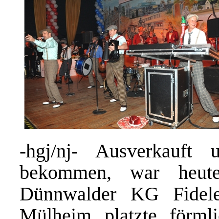
-hgj/nj- Ausverkauf
bekommen, war heut
Dünnwalder KG Fidele
Mülheim platzte förml