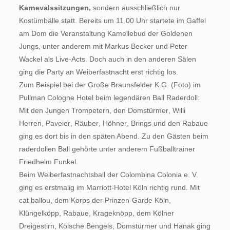
Karnevalssitzungen,
sondern ausschließlich nur
Kostümbälle statt. Bereits um 11.00 Uhr startete im Gaffel
am Dom die Veranstaltung Kamellebud der Goldenen
Jungs, unter anderem mit Markus Becker und Peter
Wackel als Live-Acts. Doch auch in den anderen Sälen
ging die Party an Weiberfastnacht erst richtig los.
Zum Beispiel bei der Große Braunsfelder K.G. (Foto) im
Pullman Cologne Hotel beim legendären Ball Raderdoll:
Mit den Jungen Trompetern, den Domstürmer, Willi
Herren, Paveier, Räuber, Höhner, Brings und den Rabaue
ging es dort bis in den späten Abend. Zu den Gästen beim
raderdollen Ball gehörte unter anderem Fußballtrainer
Friedhelm Funkel.
Beim Weiberfastnachtsball der Colombina Colonia e. V.
ging es erstmalig im Marriott-Hotel Köln richtig rund. Mit
cat ballou, dem Korps der Prinzen-Garde Köln,
Klüngelköpp, Rabaue, Krageknöpp, dem Kölner
Dreigestirn, Kölsche Bengels, Domstürmer und Hanak ging