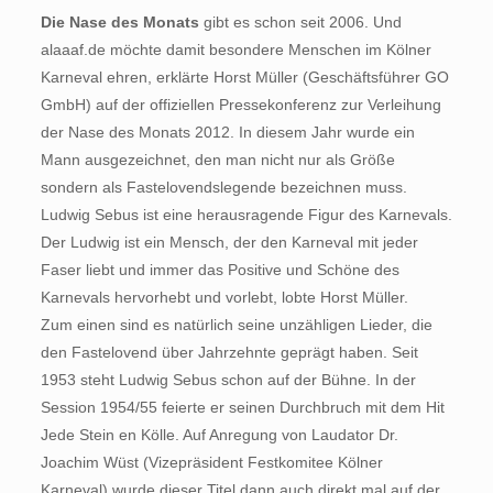
Die Nase des Monats
gibt es schon seit 2006. Und
alaaaf.de möchte damit besondere Menschen im Kölner
Karneval ehren, erklärte Horst Müller (Geschäftsführer GO
GmbH) auf der offiziellen Pressekonferenz zur Verleihung
der Nase des Monats 2012. In diesem Jahr wurde ein
Mann ausgezeichnet, den man nicht nur als Größe
sondern als Fastelovendslegende bezeichnen muss.
Ludwig Sebus ist eine herausragende Figur des Karnevals.
Der Ludwig ist ein Mensch, der den Karneval mit jeder
Faser liebt und immer das Positive und Schöne des
Karnevals hervorhebt und vorlebt, lobte Horst Müller.
Zum einen sind es natürlich seine unzähligen Lieder, die
den Fastelovend über Jahrzehnte geprägt haben. Seit
1953 steht Ludwig Sebus schon auf der Bühne. In der
Session 1954/55 feierte er seinen Durchbruch mit dem Hit
Jede Stein en Kölle. Auf Anregung von Laudator Dr.
Joachim Wüst (Vizepräsident Festkomitee Kölner
Karneval) wurde dieser Titel dann auch direkt mal auf der