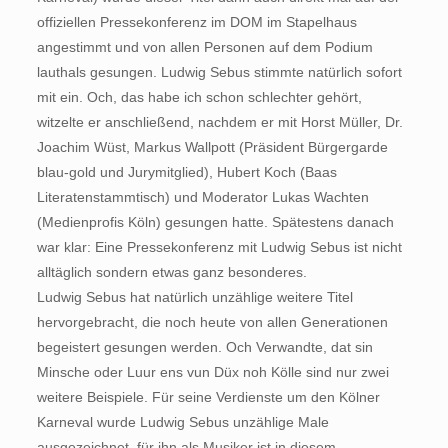
offiziellen Pressekonferenz im DOM im Stapelhaus
angestimmt und von allen Personen auf dem Podium
lauthals gesungen. Ludwig Sebus stimmte natürlich sofort
mit ein. Och, das habe ich schon schlechter gehört,
witzelte er anschließend, nachdem er mit Horst Müller, Dr.
Joachim Wüst, Markus Wallpott (Präsident Bürgergarde
blau-gold und Jurymitglied), Hubert Koch (Baas
Literatenstammtisch) und Moderator Lukas Wachten
(Medienprofis Köln) gesungen hatte. Spätestens danach
war klar: Eine Pressekonferenz mit Ludwig Sebus ist nicht
alltäglich sondern etwas ganz besonderes.
Ludwig Sebus hat natürlich unzählige weitere Titel
hervorgebracht, die noch heute von allen Generationen
begeistert gesungen werden. Och Verwandte, dat sin
Minsche oder Luur ens vun Düx noh Kölle sind nur zwei
weitere Beispiele. Für seine Verdienste um den Kölner
Karneval wurde Ludwig Sebus unzählige Male
ausgezeichnet, für ihn als Musiker ist in diesem