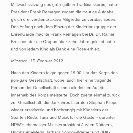
Mittwochssitzung des grün-gelben Traditionskorps, hatte
Präsident Frank Remagen zudem die traurige Aufgabe
gleich drei verdiente aktive Mitglieder zu verabschieden.
Den Anfang nach dem Einzug der Kindertanzgruppe der
EhrenGarde machte Frank Remagen bei Dr. Dr. Rainer
Broicher, der die Gruppe über zehn Jahre geleitet hatte
und von jedem Kind als Dank eine Rose erhielt.
Mittwoch, 15. Februar 2012
Nach den Kindern folgte gegen 19.00 Uhr das Korps des
jrön-gäle Gesellschaft, wobei auch hier eine tragende
Person der Gesellschaft seinen allerletzten Auftritt
innerhalb des Korps meisterte. Doch zuerst einmal zurück
zur Gesellschaft, die dank ihres Literaten Stephan Klippel
wieder erstklassig und hochrangig mit Künstlern der
Sparten Rede, Tanz und Musik für die Gäste – darunter
NRW´s ehemaliger Ministerpräsident Jürgen Rüttgers,
Dombaumeisterin Barbara Schock-Werner und BDK-