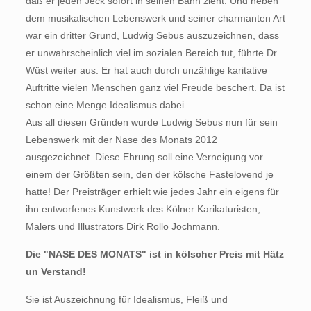
daß er jeden Jeck sofort in seinen Bann zieht. Und neben
dem musikalischen Lebenswerk und seiner charmanten Art
war ein dritter Grund, Ludwig Sebus auszuzeichnen, dass
er unwahrscheinlich viel im sozialen Bereich tut, führte Dr.
Wüst weiter aus. Er hat auch durch unzählige karitative
Auftritte vielen Menschen ganz viel Freude beschert. Da ist
schon eine Menge Idealismus dabei.
Aus all diesen Gründen wurde Ludwig Sebus nun für sein
Lebenswerk mit der Nase des Monats 2012
ausgezeichnet. Diese Ehrung soll eine Verneigung vor
einem der Größten sein, den der kölsche Fastelovend je
hatte! Der Preisträger erhielt wie jedes Jahr ein eigens für
ihn entworfenes Kunstwerk des Kölner Karikaturisten,
Malers und Illustrators Dirk Rollo Jochmann.
Die "NASE DES MONATS" ist in kölscher Preis mit Hätz
un Verstand!
Sie ist Auszeichnung für Idealismus, Fleiß und