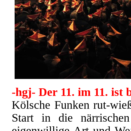
-hgj- Der 11. im 11. ist 
Kölsche Funken rut-wieß
Start in die närrisch
eigenwillige Art und Wei