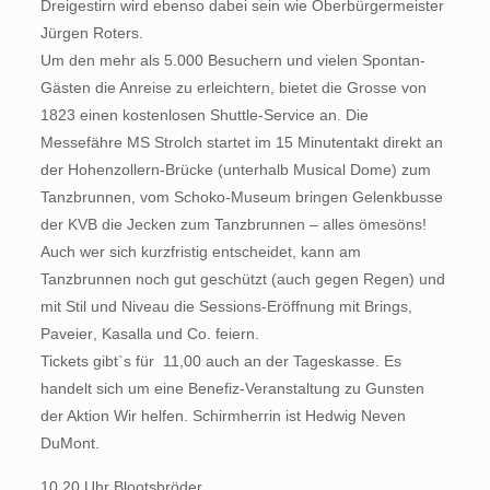
Dreigestirn wird ebenso dabei sein wie Oberbürgermeister
Jürgen Roters.
Um den mehr als 5.000 Besuchern und vielen Spontan-
Gästen die Anreise zu erleichtern, bietet die Grosse von
1823 einen kostenlosen Shuttle-Service an. Die
Messefähre MS Strolch startet im 15 Minutentakt direkt an
der Hohenzollern-Brücke (unterhalb Musical Dome) zum
Tanzbrunnen, vom Schoko-Museum bringen Gelenkbusse
der KVB die Jecken zum Tanzbrunnen – alles ömesöns!
Auch wer sich kurzfristig entscheidet, kann am
Tanzbrunnen noch gut geschützt (auch gegen Regen) und
mit Stil und Niveau die Sessions-Eröffnung mit Brings,
Paveier, Kasalla und Co. feiern.
Tickets gibt`s für  11,00 auch an der Tageskasse. Es
handelt sich um eine Benefiz-Veranstaltung zu Gunsten
der Aktion Wir helfen. Schirmherrin ist Hedwig Neven
DuMont.
10.20 Uhr Blootsbröder