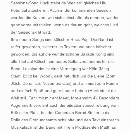
Sessions-Song Hück steiht de Welt still gleiches Hit-
Potential attestieren. Auch in der kommenden Session
werden die Katzen, wie sich selbst oftmals nennen, wieder
ganz vorne mitspielen, wenn es darum geht, welches Lied
der Sessions-Hit wird.
Ihre neuen Songs sind kölscher Rock-Pop. Die Band ist
reifer geworden, sicherer im Texten und auch kölscher
geworden. Bis auf die wunderschöne Ballade König sind
alle Titel auf Kölsch, ein neues Selbstverständnis für die
Band. Lokalpatriot ist eine Verneigung vor Köln (Ming
Stadt, Et jitt kei Wood), geht natürlich um die Liebe (Zom
Jlöck, Do un ich, Novemberrään) und animiert zum Feiern
und einfach Spaß und gute Laune haben (Hück steiht de
Welt still, Fahr mit mir ant Meer, Morjensöm 4). Besonders
Augenmerk verdient auch die Situationsbeschreibung vom
Brüsseler Platz, bei der Comedian Bernd Stelter in die
Rolle des Ordnungsamts schlüpfte und den Text einsprach.
Musikalisch ist der Band mit ihrem Produzenten Matthias