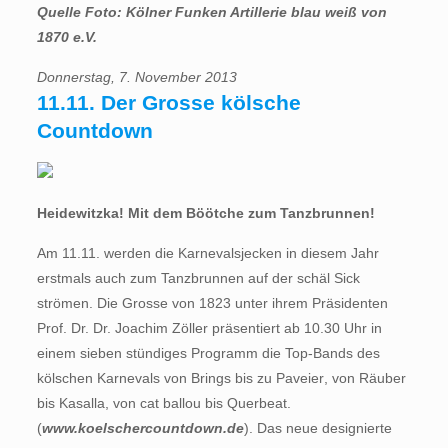
Quelle Foto: Kölner Funken Artillerie blau weiß von
1870 e.V.
Donnerstag, 7. November 2013
11.11. Der Grosse kölsche
Countdown
Heidewitzka! Mit dem Böötche zum Tanzbrunnen!
Am 11.11. werden die Karnevalsjecken in diesem Jahr
erstmals auch zum Tanzbrunnen auf der schäl Sick
strömen. Die Grosse von 1823 unter ihrem Präsidenten
Prof. Dr. Dr. Joachim Zöller präsentiert ab 10.30 Uhr in
einem sieben stündiges Programm die Top-Bands des
kölschen Karnevals von Brings bis zu Paveier, von Räuber
bis Kasalla, von cat ballou bis Querbeat.
(
www.koelschercountdown.de
). Das neue designierte