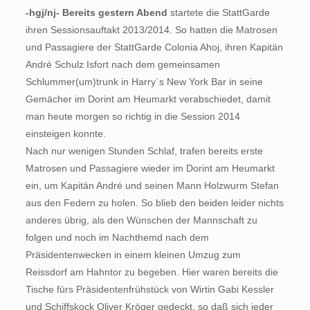
-hgj/nj- Bereits gestern Abend
startete die StattGarde
ihren Sessionsauftakt 2013/2014. So hatten die Matrosen
und Passagiere der StattGarde Colonia Ahoj, ihren Kapitän
André Schulz Isfort nach dem gemeinsamen
Schlummer(um)trunk in Harry´s New York Bar in seine
Gemächer im Dorint am Heumarkt verabschiedet, damit
man heute morgen so richtig in die Session 2014
einsteigen konnte.
Nach nur wenigen Stunden Schlaf, trafen bereits erste
Matrosen und Passagiere wieder im Dorint am Heumarkt
ein, um Kapitän André und seinen Mann Holzwurm Stefan
aus den Federn zu holen. So blieb den beiden leider nichts
anderes übrig, als den Wünschen der Mannschaft zu
folgen und noch im Nachthemd nach dem
Präsidentenwecken in einem kleinen Umzug zum
Reissdorf am Hahntor zu begeben. Hier waren bereits die
Tische fürs Präsidentenfrühstück von Wirtin Gabi Kessler
und Schiffskock Oliver Kröger gedeckt, so daß sich jeder