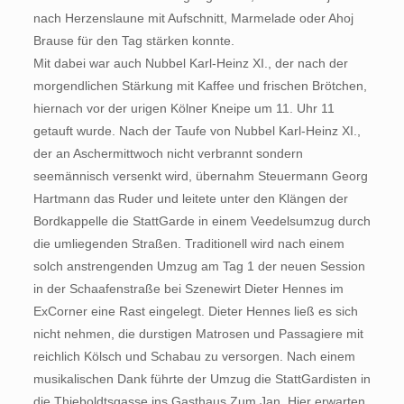
nach Herzenslaune mit Aufschnitt, Marmelade oder Ahoj
Brause für den Tag stärken konnte.
Mit dabei war auch Nubbel Karl-Heinz XI., der nach der
morgendlichen Stärkung mit Kaffee und frischen Brötchen,
hiernach vor der urigen Kölner Kneipe um 11. Uhr 11
getauft wurde. Nach der Taufe von Nubbel Karl-Heinz XI.,
der an Aschermittwoch nicht verbrannt sondern
seemännisch versenkt wird, übernahm Steuermann Georg
Hartmann das Ruder und leitete unter den Klängen der
Bordkappelle die StattGarde in einem Veedelsumzug durch
die umliegenden Straßen. Traditionell wird nach einem
solch anstrengenden Umzug am Tag 1 der neuen Session
in der Schaafenstraße bei Szenewirt Dieter Hennes im
ExCorner eine Rast eingelegt. Dieter Hennes ließ es sich
nicht nehmen, die durstigen Matrosen und Passagiere mit
reichlich Kölsch und Schabau zu versorgen. Nach einem
musikalischen Dank führte der Umzug die StattGardisten in
die Thieboldtsgasse ins Gasthaus Zum Jan. Hier erwarten