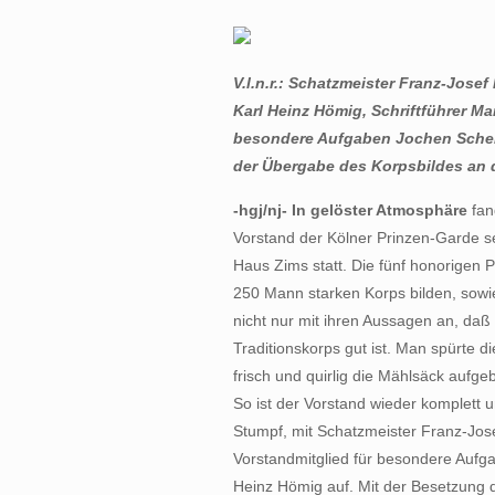
V.l.n.r.: Schatzmeister Franz-Jos
Karl Heinz Hömig, Schriftführer Ma
besondere Aufgaben Jochen Schele
der Übergabe des Korpsbildes an 
-hgj/nj- In gelöster Atmosphäre
fan
Vorstand der Kölner Prinzen-Garde s
Haus Zims statt. Die fünf honorigen
250 Mann starken Korps bilden, sowie
nicht nur mit ihren Aussagen an, da
Traditionskorps gut ist. Man spürte 
frisch und quirlig die Mählsäck aufge
So ist der Vorstand wieder komplett u
Stumpf, mit Schatzmeister Franz-Jose
Vorstandmitglied für besondere Auf
Heinz Hömig auf. Mit der Besetzung