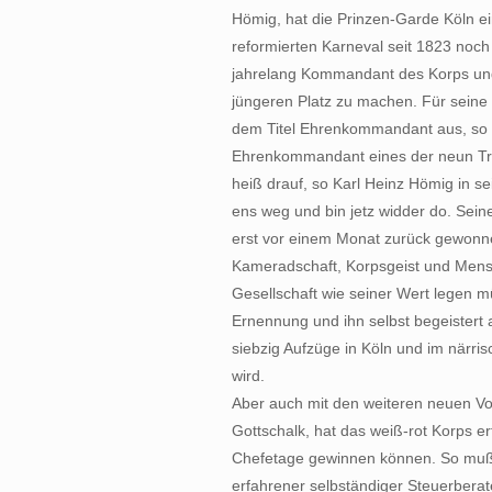
Hömig, hat die Prinzen-Garde Köln ei
reformierten Karneval seit 1823 noc
jahrelang Kommandant des Korps und
jüngeren Platz zu machen. Für seine 
dem Titel Ehrenkommandant aus, so d
Ehrenkommandant eines der neun Tradi
heiß drauf, so Karl Heinz Hömig in s
ens weg und bin jetz widder do. Sein
erst vor einem Monat zurück gewonn
Kameradschaft, Korpsgeist und Mens
Gesellschaft wie seiner Wert legen 
Ernennung und ihn selbst begeistert
siebzig Aufzüge in Köln und im närris
wird.
Aber auch mit den weiteren neuen V
Gottschalk, hat das weiß-rot Korps er
Chefetage gewinnen können. So muß s
erfahrener selbständiger Steuerberat