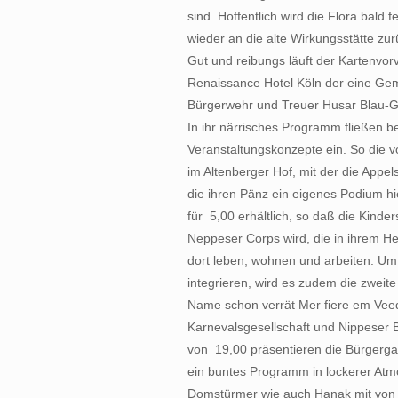
sind. Hoffentlich wird die Flora bald f
wieder an die alte Wirkungsstätte zur
Gut und reibungs läuft der Kartenvor
Renaissance Hotel Köln der eine Gem
Bürgerwehr und Treuer Husar Blau-Ge
In ihr närrisches Programm fließen 
Veranstaltungskonzepte ein. So die 
im Altenberger Hof, mit der die Appe
die ihren Pänz ein eigenes Podium hi
für  5,00 erhältlich, so daß die Kinder
Neppeser Corps wird, die in ihrem H
dort leben, wohnen und arbeiten. Um
integrieren, wird es zudem die zweit
Name schon verrät Mer fiere em Veed
Karnevalsgesellschaft und Nippeser B
von  19,00 präsentieren die Bürgerg
ein buntes Programm in lockerer Atm
Domstürmer wie auch Hanak mit von 