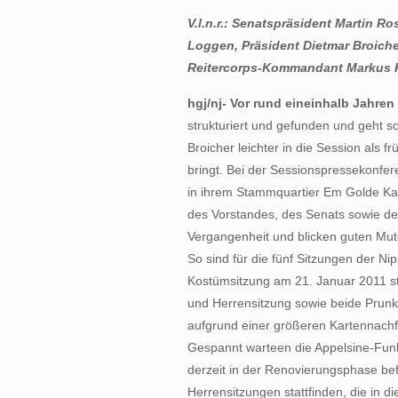
V.l.n.r.: Senatspräsident Martin Ro
Loggen, Präsident Dietmar Broic
Reitercorps-Kommandant Markus 
hgj/nj- Vor rund eineinhalb Jahren
strukturiert und gefunden und geht so
Broicher leichter in die Session als 
bringt. Bei der Sessionspressekonfe
in ihrem Stammquartier Em Golde Kap
des Vorstandes, des Senats sowie des
Vergangenheit und blicken guten Mute
So sind für die fünf Sitzungen der Ni
Kostümsitzung am 21. Januar 2011 st
und Herrensitzung sowie beide Prun
aufgrund einer größeren Kartennachf
Gespannt warteen die Appelsine-Funke 
derzeit in der Renovierungsphase befi
Herrensitzungen stattfinden, die in d