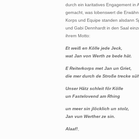
durch ein karitatives Engagement in
gemacht, was lobenswert die Erwähn
Korps und Equipe standen alsdann Spa
und Gabi Dennhardt in den Saal einzo
ihrem Motto:
Et weiß en Kölle jede Jeck,
wat Jan von Werth ze bede hät.
E Reiterkorps met Jan un Griet,
die mer durch de Stroße trecke süh
Unser Hätz schleit för Kölle
un Fastelovend am Rhing
un meer sin jlöcklich un stolz,
Jan vun Werther ze sin.
Alaaf!
,