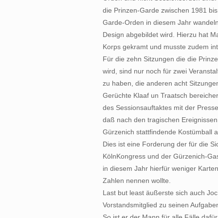
die Prinzen-Garde zwischen 1981 bis 2
Garde-Orden in diesem Jahr wandeln
Design abgebildet wird. Hierzu hat Ma
Korps gekramt und musste zudem inte
Für die zehn Sitzungen die die Prinz
wird, sind nur noch für zwei Veransta
zu haben, die anderen acht Sitzungen
Gerüchte Klaaf un Traatsch bereic
des Sessionsauftaktes mit der Presse
daß nach den tragischen Ereignissen
Gürzenich stattfindende Kostümball 
Dies ist eine Forderung der für die S
KölnKongress und der Gürzenich-Gas
in diesem Jahr hierfür weniger Karten
Zahlen nennen wollte.
Last but least äußerste sich auch Joc
Vorstandsmitglied zu seinen Aufgaben
So ist er der Mann für alle Fälle daf