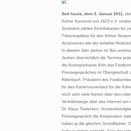
Seit heute, dem 3. Januar 2011,
ste
Kölner Karneval von 1823 e.V. unüb
Sortiment zählen Eintrittskarten für 
Tribünenplätze für den Kölner Rosen
Accessoires wie der beliebte Mottoscha
In diesem Jahr stehen im Bus erstma
Jecken übersichtlich die Termine prä
die Kreissparkasse Köln das Festkomi
Pressegespräches im Obergeschoß d
Ritterbach, Präsident des Festkomite
für den Kartenvorverkauf für die Kö
noch sehr viele Karten über den roten
Vertriebswege über das Internet von 
Dr. Klaus Tiedecken, Vorstandsmitgli
Pressegespräch die Kooperation zwis
haben ja die gleichen Grundfarben. D
habe ja immer gedacht, dass der rot