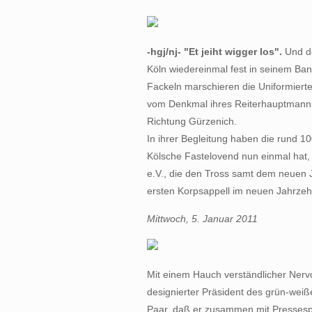
-hgj/nj- "Et jeiht wigger los".
Und de
Köln wiedereinmal fest in seinem Ban
Fackeln marschieren die Uniformierte
vom Denkmal ihres Reiterhauptmanns ü
Richtung Gürzenich.
In ihrer Begleitung haben die rund 10
Kölsche Fastelovend nun einmal hat, 
e.V., die den Tross samt dem neuen
ersten Korpsappell im neuen Jahrzehn
Mittwoch, 5. Januar 2011
Mit einem Hauch verständlicher Nerv
designierter Präsident des grün-weiß
Paar, daß er zusammen mit Pressesp