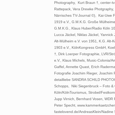
Photography, Kurt Braun †, center-tv
Rattepack, Vera Drewke Photgraphy,
Närrisches TV-Journal ©), Kai-Uwe F
1919 e.V., G.M.K.G. Große Mülheimer
G.M.K.G., Klaus Huber/Radio Köln 10
Lucca Jäckel, Niklas Jäckel, Yannick
Alt-Mülheim e.V. von 1951, K.G. Alt-
1903 e.V., KölnKongress GmbH, Koeln
†, Dirk Loerper Fotographie, LVR/St
e.V., Klaus Michels, Music-Colonia/An
Gaffel, Annette Quast, Erich Raderma
Fotografie Joachim Rieger, Joachim 
detailliebe SANDRA SCHILD PHOTOGR
Schopps, Niki Siegenbruck – Foto & G
Köln/KölnTourismus, Strobel/Festkomi
Jupp Virnich, Bernhard Vosen, WDR P
Peter Specht, www.kammerkaetzchen
fastelovend.de/AndreasKlein/Nadine