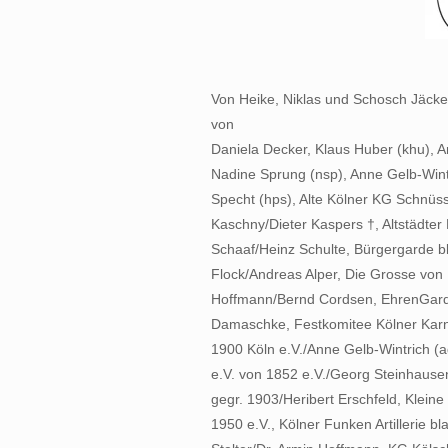
Von Heike, Niklas und Schosch Jäcke
von
Daniela Decker, Klaus Huber (khu), A
Nadine Sprung (nsp), Anne Gelb-Wint
Specht (hps), Alte Kölner KG Schnüss
Kaschny/Dieter Kaspers †, Altstädter
Schaaf/Heinz Schulte, Bürgergarde b
Flock/Andreas Alper, Die Grosse von 
Hoffmann/Bernd Cordsen, EhrenGarde
Damaschke, Festkomitee Kölner Karn
1900 Köln e.V./Anne Gelb-Wintrich 
e.V. von 1852 e.V./Georg Steinhause
gegr. 1903/Heribert Erschfeld, Klein
1950 e.V., Kölner Funken Artillerie 