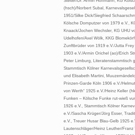
Stelter/Dr. Armin Hoffmann, KG Kölsc
(hsch)/Norbert Subal, Karnevalsgesel
1951/Silke Dick/Siegfried Schaarschmi
Kölsche Domputzer von 1979 e.V., K
Knaack/Jochen Wechsler, KG UHU von
Udelhofen/Axel Wölk, KKG Blomekörfg
Zunftbrüder von 1919 e.V./Jutta Frey
1903 e.V./Armin Orichel (ao)/Erich S
Peter Limburg, Literatenstammtisch 
Stammtisch Kölner Karnevalsgesellsc
und Elisabeth Martini, Muuzemändelch
Prinzen-Garde Köln 1906 e.V./Helmut 
von Werth“ 1925 e.V./Heinz Keller (h
Funken – Kölsche Funke rut-wieß vun 18
1926 e.V., Stammtisch Kölner Karneva
e.V./Sascha Krüger/Jörg Esser, Trad
e.V., Treuer Husar Blau-Gelb 1925 e
Lautenschläger/Heinz Leuther/Franz Wa