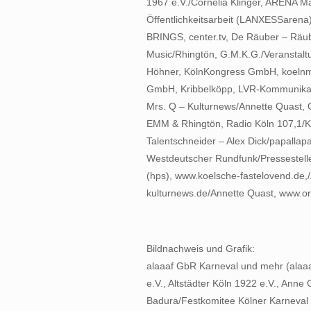
1967 e.V./Cornelia Klinger, ARENA
Öffentlichkeitsarbeit (LANXESSarena)
BRINGS, center.tv, De Räuber – Räub
Music/Rhingtön, G.M.K.G./Veranstalt
Höhner, KölnKongress GmbH, koelnm
GmbH, Kribbelköpp, LVR-Kommunika
Mrs. Q – Kulturnews/Annette Quast,
EMM & Rhingtön, Radio Köln 107,1/K
Talentschneider – Alex Dick/papallap
Westdeutscher Rundfunk/Pressestell
(hps), www.koelsche-fastelovend.de,/
kulturnews.de/Annette Quast, www.o
Bildnachweis und Grafik:
alaaaf GbR Karneval und mehr (alaaa
e.V., Altstädter Köln 1922 e.V., Ann
Badura/Festkomitee Kölner Karneval 1