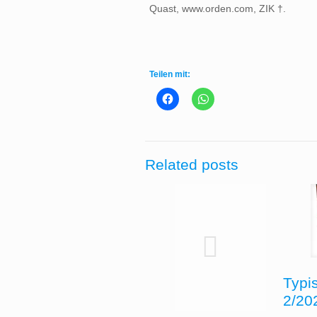
Quast, www.orden.com, ZIK †.
Teilen mit:
Related posts
Typi
2/20