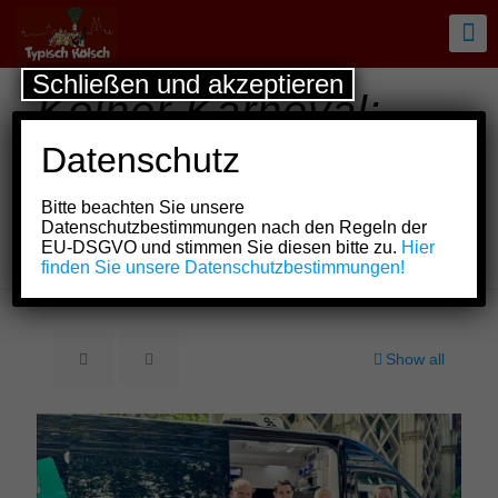
Schließen und akzeptieren
Kölner Karneval:
Kölner Dreigestirn
Datenschutz
übergibt die
Bitte beachten Sie unsere
Spenden der
Datenschutzbestimmungen nach den Regeln der
EU-DSGVO und stimmen Sie diesen bitte zu.
Hier
Session 2026
finden Sie unsere Datenschutzbestimmungen!
Show all