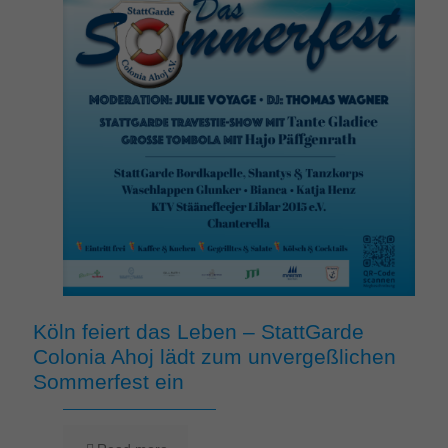
Köln feiert das Leben – StattGarde
Colonia Ahoj lädt zum unvergeßlichen
Sommerfest ein