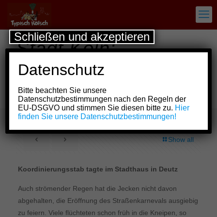
Schließen und akzeptieren
Stadt Köln:
Einsatzbilanz zu
Datenschutz
Weiberfastnacht
Bitte beachten Sie unsere
2026
Datenschutzbestimmungen nach den Regeln der
EU-DSGVO und stimmen Sie diesen bitte zu.
Hier
finden Sie unsere Datenschutzbestimmungen!
Show all
Koordinierungsstab tagte im Stadthaus in Deutz
Auch strömender Regen hat die Jecken nicht davon
abgehalten, die Eröffnung des Straßenkarnevals ausgiebig
zu feiern. Viele flüchteten schon früh in die Kneipen, so