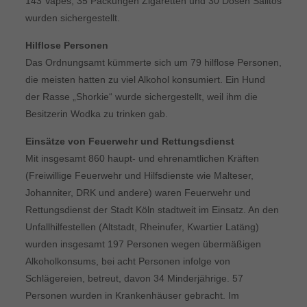
143 Vapes, 35 Packungen Zigaretten und 30 Dosen Salitos
wurden sichergestellt.
Hilflose Personen
Das Ordnungsamt kümmerte sich um 79 hilflose Personen,
die meisten hatten zu viel Alkohol konsumiert. Ein Hund
der Rasse „Shorkie“ wurde sichergestellt, weil ihm die
Besitzerin Wodka zu trinken gab.
Einsätze von Feuerwehr und Rettungsdienst
Mit insgesamt 860 haupt- und ehrenamtlichen Kräften
(Freiwillige Feuerwehr und Hilfsdienste wie Malteser,
Johanniter, DRK und andere) waren Feuerwehr und
Rettungsdienst der Stadt Köln stadtweit im Einsatz. An den
Unfallhilfestellen (Altstadt, Rheinufer, Kwartier Latäng)
wurden insgesamt 197 Personen wegen übermäßigen
Alkoholkonsums, bei acht Personen infolge von
Schlägereien, betreut, davon 34 Minderjährige. 57
Personen wurden in Krankenhäuser gebracht. Im