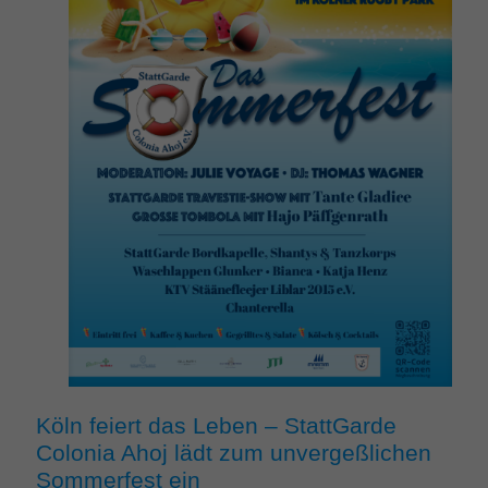
Köln feiert das Leben – StattGarde
Colonia Ahoj lädt zum unvergeßlichen
Sommerfest ein