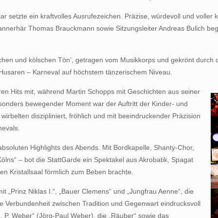
r setzte ein kraftvolles Ausrufezeichen. Präzise, würdevoll und volle
d Bannerhär Thomas Brauckmann sowie Sitzungsleiter Andreas Bulich be
en und kölschen Tön’, getragen vom Musikkorps und gekrönt durch di
Husaren – Karneval auf höchstem tänzerischem Niveau.
ihren Hits mit, während Martin Schopps mit Geschichten aus seiner
esonders bewegender Moment war der Auftritt der Kinder- und
rbelten diszipliniert, fröhlich und mit beeindruckender Präzision
nevals.
 absoluten Highlights des Abends. Mit Bordkapelle, Shanty-Chor,
ölns“ – bot die StattGarde ein Spektakel aus Akrobatik, Spagat
den Kristallsaal förmlich zum Beben brachte.
it „Prinz Niklas I.“, „Bauer Clemens“ und „Jungfrau Aenne“, die
re Verbundenheit zwischen Tradition und Gegenwart eindrucksvoll
 P. Weber“ (Jörg-Paul Weber), die „Räuber“ sowie das