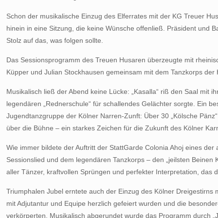
Schon der musikalische Einzug des Elferrates mit der KG Treuer Husa
hinein in eine Sitzung, die keine Wünsche offenließ. Präsident un
Stolz auf das, was folgen sollte.
Das Sessionsprogramm des Treuen Husaren überzeugte mit rheinisch
Küpper und Julian Stockhausen gemeinsam mit dem Tanzkorps der 
Musikalisch ließ der Abend keine Lücke: „Kasalla“ riß den Saal mit 
legendären „Rednerschule“ für schallendes Gelächter sorgte. Ein b
Jugendtanzgruppe der Kölner Narren-Zunft: Über 30 „Kölsche Pänz“ wi
über die Bühne – ein starkes Zeichen für die Zukunft des Kölner Kar
Wie immer bildete der Auftritt der StattGarde Colonia Ahoj eines der
Sessionslied und dem legendären Tanzkorps – den „jeilsten Beinen K
aller Tänzer, kraftvollen Sprüngen und perfekter Interpretation, das 
Triumphalen Jubel erntete auch der Einzug des Kölner Dreigestirns m
mit Adjutantur und Equipe herzlich gefeiert wurden und die besonde
verkörperten. Musikalisch abgerundet wurde das Programm durch „J.