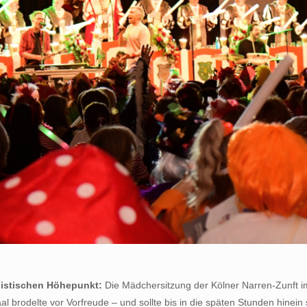
alistischen Höhepunkt:
Die Mädchersitzung der Kölner Narren-Zunft i
al brodelte vor Vorfreude – und sollte bis in die späten Stunden hinei