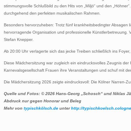
stimmungsvolle Schlußbild zu den Hits von „Miljö“ und den „Höhner“
durchgehend den perfekten musikalischen Rahmen.
Besonders hervorzuheben: Trotz fünf krankheitsbedingter Absagen lief
hervorragende Organisation und professionelle Künstlerbetreuung. Ve
Stefan Knepper.
Ab 20:00 Uhr verlagerte sich das jecke Treiben schließlich ins Foy
Diese Mädchersitzung war zugleich ein eindrucksvolles Zeugnis der h
Karnevalsgesellschaft Frauen ihre Veranstaltungen und schuf mit d
Die Mädchersitzung 2026 zeigte eindrucksvoll: Die Kölner Narren-Zunft
Quelle und Fotos: © 2026 Hans-Georg „Schosch“ und Niklas Jä
Abdruck nur gegen Honorar und Beleg
Mehr von
typischkölsch.de
unter
http://typischkoelsch.cologne