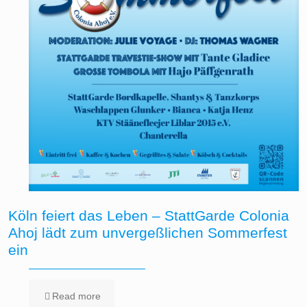
Köln feiert das Leben – StattGarde Colonia
Ahoj lädt zum unvergeßlichen Sommerfest
ein
Read more