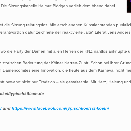
. Die Sitzungskapelle Helmut Blödgen verlieh dem Abend dabei
 die Sitzung reibungslos. Alle erschienenen Künstler standen pünktlich 
rantwortlich dafür zeichnete der reaktivierte „alte“ Literat Jens And
er, wo die Party der Damen mit allen Herren der KNZ nahtlos anknüpfte
istorischen Bedeutung der Kölner Narren-Zunft: Schon bei ihrer Gründun
en Damencomités eine Innovation, die heute aus dem Karneval nicht m
 bewahrt nicht nur Tradition – sie gestaltet sie. Mit Herz, Haltung und
ckel/typischkölsch.de
/
und
https://www.facebook.com/typischkoelschkoeln/