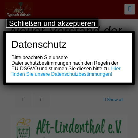
Schließen und akzeptieren
Neuer Vorstand der
KG Alt-Lindenthal –
Datenschutz
Mit frischem
Bitte beachten Sie unsere
Schwung in die
Datenschutzbestimmungen nach den Regeln der
EU-DSGVO und stimmen Sie diesen bitte zu.
Hier
Session 2026
finden Sie unsere Datenschutzbestimmungen!
Show all