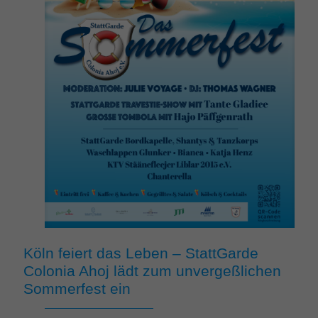
Köln feiert das Leben – StattGarde
Colonia Ahoj lädt zum unvergeßlichen
Sommerfest ein