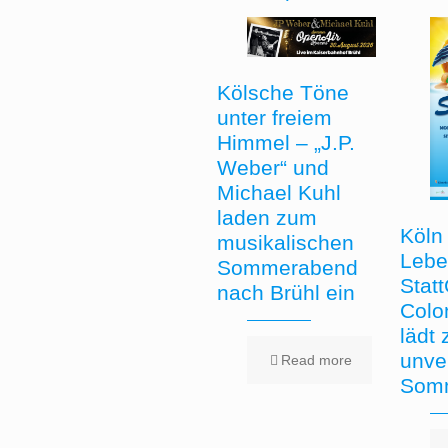
Kölsche Töne
unter freiem
Himmel – „J.P.
Weber“ und
Michael Kuhl
laden zum
Köln 
musikalischen
Lebe
Sommerabend
Stat
nach Brühl ein
Colo
lädt
unve
Read more
Somm