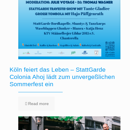
Köln feiert das Leben – StattGarde
Colonia Ahoj lädt zum unvergeßlichen
Sommerfest ein
Read more